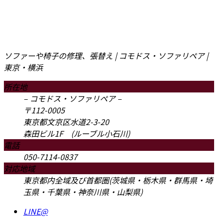
ソファーや椅子の修理、張替え | コモドス・ソファリペア |
東京・横浜
所在地
– コモドス・ソファリペア –
〒112-0005
東京都文京区水道2-3-20
森田ビル1F (ルーブル小石川)
電話
050-7114-0837
対応地域
東京都内全域及び首都圏(茨城県・栃木県・群馬県・埼
玉県・千葉県・神奈川県・山梨県)
LINE
@