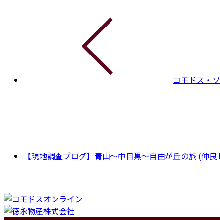
コモドス・ソ
【現地調査ブログ】青山～中目黒～自由が丘の旅 (仲良