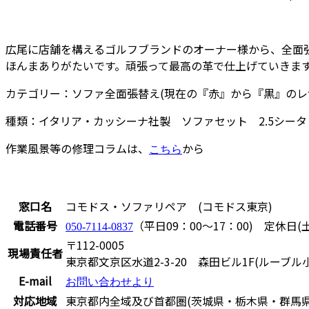
広尾に店舗を構えるゴルフブランドのオーナー様から、全面
ほんまありがたいです。頑張って最高の革で仕上げていきま
カテゴリー：ソファ全面張替え(現在の『赤』から『黒』のレ
種類：イタリア・カッシーナ社製 ソファセット 2.5シータ
作業風景等の修理コラムは、
から
こちら
窓口名
コモドス・ソファリペア (コモドス東京)
電話番号
（平日09：00～17：00) 定休日(
050-7114-0837
〒112-0005
現場責任者
東京都文京区水道2-3-20 森田ビル1F(ルーブル
E-mail
お問い合わせより
対応地域
東京都内全域及び首都圏(茨城県・栃木県・群馬