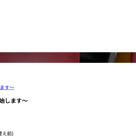
ます～
始します～