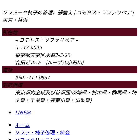
ソファーや椅子の修理、張替え | コモドス・ソファリペア |
東京・横浜
所在地
– コモドス・ソファリペア –
〒112-0005
東京都文京区水道2-3-20
森田ビル1F (ルーブル小石川)
電話
050-7114-0837
対応地域
東京都内全域及び首都圏(茨城県・栃木県・群馬県・埼
玉県・千葉県・神奈川県・山梨県)
LINE
@
ホーム
ソファ・椅子修理・料金
ソファクリーニング