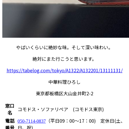
やばいくらいに絶妙な味。そして深い味わい。
絶対にまた行こうと思います。
https://tabelog.com/tokyo/A1322/A132201/13111131/
中華料理ひろし
東京都板橋区大山金井町2-2
窓口
コモドス・ソファリペア (コモドス東京)
名
電話
（平日09：00～17：00) 定休日(土、
050-7114-0837
番号
日、祝)