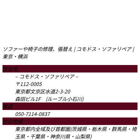
ソファーや椅子の修理、張替え | コモドス・ソファリペア |
東京・横浜
所在地
– コモドス・ソファリペア –
〒112-0005
東京都文京区水道2-3-20
森田ビル1F (ルーブル小石川)
電話
050-7114-0837
対応地域
東京都内全域及び首都圏(茨城県・栃木県・群馬県・埼
玉県・千葉県・神奈川県・山梨県)