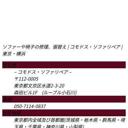
ソファーや椅子の修理、張替え | コモドス・ソファリペア |
東京・横浜
所在地
– コモドス・ソファリペア –
〒112-0005
東京都文京区水道2-3-20
森田ビル1F (ルーブル小石川)
電話
050-7114-0837
対応地域
東京都内全域及び首都圏(茨城県・栃木県・群馬県・埼
玉県・千葉県・神奈川県・山梨県)