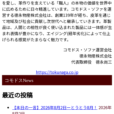
を愛し、革作りを支えている「職人」の本物の価値を世界中
に広めるために日々精進しています。コモドス・ソファを運
営する德永物産株式会社は、創業139年が経ち、皮革を通じ
て地域及び社会に貢献し次世代へと継承していきます。革製
品は、人間との相性が良く使い込まれた製品には一体感が生
まれ表情が豊かになり、エイジング(経年劣化)によって仕上
げられる感覚がたまらなく魅力です。
コモドス・ソファ運営会社
德永物産株式会社
代表取締役 德永尚三
https://tokunaga.co.jp
コモドスNews
最近の投稿
【本日の一言】2026年8月2日ーとうとう8月！
2026年
8月2日